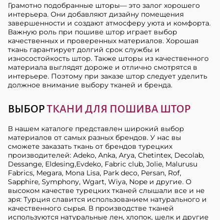
Грамотно подобранные шторы— это залог хорошего
интерьера. Они добавляют дизайну помещения
завершенности и создают атмосферу уюта и комфорта.
Важную роль при пошиве штор играет выбор
качественных и проверенных материалов. Хорошая
ткань гарантирует долгий срок службы и
износостойкость штор. Также шторы из качественного
материала выглядят дороже и отлично смотрятся в
интерьере. Поэтому при заказе штор следует уделить
должное внимание выбору тканей и бренда.
ВЫБОР
ТКАНИ ДЛЯ ПОШИВА ШТОР
В нашем каталоге представлен широкий выбор
материалов от самых разных брендов. У нас вы
сможете заказать ткань от брендов турецких
производителей: Adeko, Anka, Arya, Chetintex, Decolab,
Dessange, Eldesing,Evdeko, Fabric club, Jolie, Malurusu
Fabrics, Megara, Mona Lisa, Park deco, Persan, Rof,
Sapphire, Symphony, Wgart, Wiya, Nope и другие. О
высоком качестве турецких тканей слышали все и не
зря: Турция славится использованием натурального и
качественного сырья. В производстве тканей
используются натуральные лен, хлопок, шелк и другие