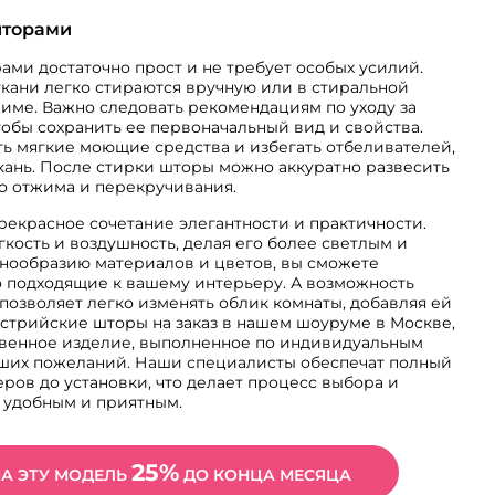
шторами
ами достаточно прост и не требует особых усилий.
кани легко стираются вручную или в стиральной
име. Важно следовать рекомендациям по уходу за
тобы сохранить ее первоначальный вид и свойства.
ь мягкие моющие средства и избегать отбеливателей,
кань. После стирки шторы можно аккуратно развесить
го отжима и перекручивания.
рекрасное сочетание элегантности и практичности.
кость и воздушность, делая его более светлым и
знообразию материалов и цветов, вы сможете
 подходящие к вашему интерьеру. А возможность
позволяет легко изменять облик комнаты, добавляя ей
встрийские шторы на заказ в нашем шоуруме в Москве,
твенное изделие, выполненное по индивидуальным
ваших пожеланий. Наши специалисты обеспечат полный
еров до установки, что делает процесс выбора и
 удобным и приятным.
25%
НА ЭТУ МОДЕЛЬ
ДО КОНЦА МЕСЯЦА