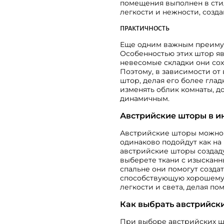
помещения выполнен в стил
легкости и нежности, созда
ПРАКТИЧНОСТЬ
Еще одним важным преимущ
Особенностью этих штор явл
невесомые складки они сох
Поэтому, в зависимости от
штор, делая его более гла
изменять облик комнаты, д
динамичным.
Австрийские шторы в и
Австрийские шторы можно 
одинаково подойдут как на 
австрийские шторы создаду
выберете ткани с изыскан
спальне они помогут созда
способствующую хорошему с
легкости и света, делая п
Как выбрать австрийск
При выборе австрийских ш