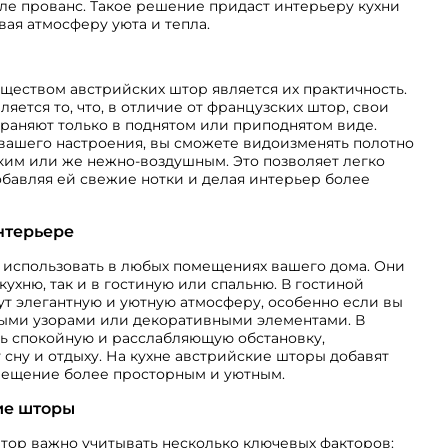
е прованс. Такое решение придаст интерьеру кухни
вая атмосферу уюта и тепла.
еством австрийских штор является их практичность.
яется то, что, в отличие от французских штор, свои
раняют только в поднятом или приподнятом виде.
 вашего настроения, вы сможете видоизменять полотно
дким или же нежно-воздушным. Это позволяет легко
обавляя ей свежие нотки и делая интерьер более
нтерьере
использовать в любых помещениях вашего дома. Они
кухню, так и в гостиную или спальню. В гостиной
т элегантную и уютную атмосферу, особенно если вы
ными узорами или декоративными элементами. В
ть спокойную и расслабляющую обстановку,
ну и отдыху. На кухне австрийские шторы добавят
омещение более просторным и уютным.
ие шторы
тор важно учитывать несколько ключевых факторов: