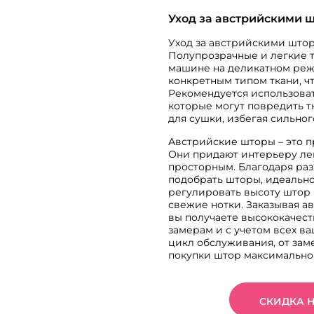
Уход за австрийскими 
Уход за австрийскими штор
Полупрозрачные и легкие т
машине на деликатном реж
конкретным типом ткани, ч
Рекомендуется использоват
которые могут повредить т
для сушки, избегая сильно
Австрийские шторы – это п
Они придают интерьеру лег
просторным. Благодаря ра
подобрать шторы, идеально
регулировать высоту штор 
свежие нотки. Заказывая а
вы получаете высококачес
замерам и с учетом всех 
цикл обслуживания, от зам
покупки штор максимально
СКИДКА 