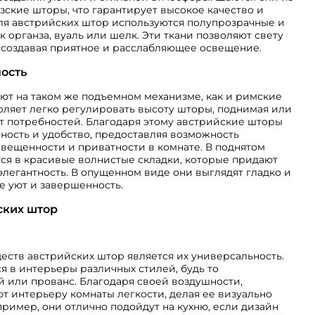
узские шторы, что гарантирует высокое качество и
для австрийских штор используются полупрозрачные и
к органза, вуаль или шелк. Эти ткани позволяют свету
, создавая приятное и расслабляющее освещение.
ость
ют на таком же подъемном механизме, как и римские
оляет легко регулировать высоту шторы, поднимая или
от потребностей. Благодаря этому австрийские шторы
жность и удобство, предоставляя возможность
вещенности и приватности в комнате. В поднятом
ся в красивые волнистые складки, которые придают
элегантность. В опущенном виде они выглядят гладко и
е уют и завершенность.
ских штор
ств австрийских штор является их универсальность.
 в интерьеры различных стилей, будь то
 или прованс. Благодаря своей воздушности,
 интерьеру комнаты легкости, делая ее визуально
пример, они отлично подойдут на кухню, если дизайн