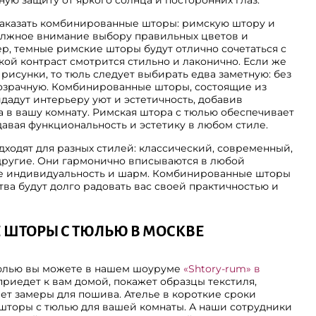
ую защиту от яркого солнца и посторонних глаз.
заказать комбинированные шторы: римскую штору и
должное внимание выбору правильных цветов и
ер, темные римские шторы будут отлично сочетаться с
кой контраст смотрится стильно и лаконично. Если же
рисунки, то тюль следует выбирать едва заметную: без
озрачную. Комбинированные шторы, состоящие из
дадут интерьеру уют и эстетичность, добавив
 в вашу комнату. Римская штора с тюлью обеспечивает
давая функциональность и эстетику в любом стиле.
ходят для разных стилей: классический, современный,
другие. Они гармонично вписываются в любой
те индивидуальность и шарм. Комбинированные шторы
тва будут долго радовать вас своей практичностью и
 ШТОРЫ С ТЮЛЬЮ В МОСКВЕ
юлью вы можете в нашем шоуруме
«Shtory-rum» в
приедет к вам домой, покажет образцы текстиля,
ает замеры для пошива. Ателье в короткие сроки
шторы с тюлью для вашей комнаты. А наши сотрудники