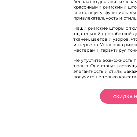
бесплатно доставят их к в
красочными римскими штор
светозащиту, функциональн
привлекательность и стиль
Наши римские шторы с тюл
тщательной проработкой д
тканей, цветов и узоров, ч
интерьера. Установка рим
мастерами, гарантируя точ
Не упустите возможность 
тюлью. Они станут настоящ
элегантность и стиль. Зака
получите не только качеств
СКИДКА 