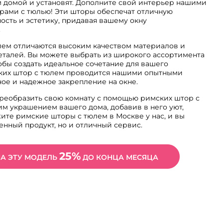
ам домой и установят. Дополните свой интерьер нашими
ами с тюлью! Эти шторы обеспечат отличную
ость и эстетику, придавая вашему окну
.
ем отличаются высоким качеством материалов и
еталей. Вы можете выбрать из широкого ассортимента
тобы создать идеальное сочетание для вашего
ских штор с тюлем проводится нашими опытными
ное и надежное закрепление на окне.
преобразить свою комнату с помощью римских штор с
им украшением вашего дома, добавив в него уют,
жите римские шторы с тюлем в Москве у нас, и вы
енный продукт, но и отличный сервис.
25%
НА ЭТУ МОДЕЛЬ
ДО КОНЦА МЕСЯЦА