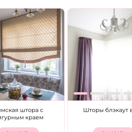
мская штора с
Шторы блэкаут в
игурным краем