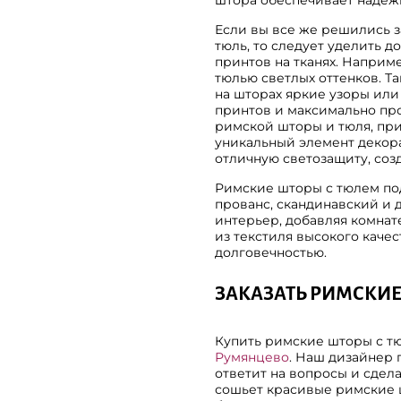
штора обеспечивает надежн
Если вы все же решились 
тюль, то следует уделить 
принтов на тканях. Наприм
тюлью светлых оттенков. Та
на шторах яркие узоры или 
принтов и максимально пр
римской шторы и тюля, при
уникальный элемент декора
отличную светозащиту, соз
Римские шторы с тюлем под
прованс, скандинавский и 
интерьер, добавляя комна
из текстиля высокого качес
долговечностью.
ЗАКАЗАТЬ РИМСКИЕ
Купить римские шторы с т
Румянцево
. Наш дизайнер 
ответит на вопросы и сдел
сошьет красивые римские 