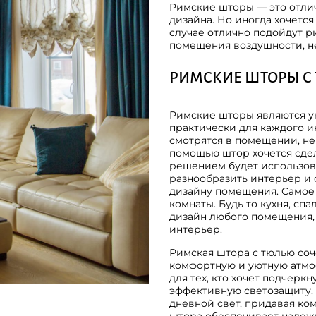
Римские шторы — это отли
дизайна. Но иногда хочетс
случае отлично подойдут р
помещения воздушности, н
РИМСКИЕ ШТОРЫ С 
Римские шторы являются у
практически для каждого и
смотрятся в помещении, не
помощью штор хочется сдел
решением будет использов
разнообразить интерьер и
дизайну помещения. Самое 
комнаты. Будь то кухня, сп
дизайн любого помещения, 
интерьер.
Римская штора с тюлью соче
комфортную и уютную атмо
для тех, кто хочет подчерк
эффективную светозащиту. 
дневной свет, придавая ком