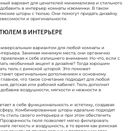
чный вариант для ценителей минимализма и стильного
я добавить в интерьер комнаты изюминки. В таком
имские шторы с тюлью. Они помогут придать дизайну
евесомости и оригинальности.
ТЮЛЕМ В ИНТЕРЬЕРЕ
ниверсальным вариантом для любой комнаты и
нтерьера. Занимая минимум места, они органично
 привлекая к себе излишнего внимания. Но что, если с
ать необычный акцент в дизайне? Тогда хорошим
ать тюль с римской шторой. Это поможет
 станет оригинальным дополнением к основному
главное, что такое сочетание подходит для любой
альня, детская или рабочий кабинет. Тюль дополнит
добавив воздушности, мягкости и нежности в
тает в себе функциональность и эстетику, создавая
сферу. Комбинированные шторы идеально подходят
нуть стиль своего интерьера и при этом обеспечить
Прозрачность тюля позволяет мягко фильтровать
нате легкость и воздушность, в то время как римская